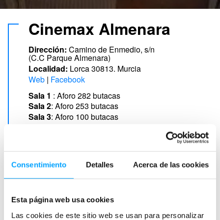
Cinemax Almenara
Dirección:
Camino de Enmedio, s/n
(C.C Parque Almenara)
Localidad:
Lorca 30813. Murcia
Web
Facebook
Sala 1
: Aforo 282 butacas
Sala 2
: Aforo 253 butacas
Sala 3
: Aforo 100 butacas
Sala 4
: Aforo 282 butacas
Sala 5
: Aforo 127 butacas
Sala 6
: Aforo 104 butacas
Sala 8
: Aforo 200 butacas
Consentimiento
Detalles
Acerca de las cookies
Sala 9
: Aforo 162 butacas
Sala 10
: Aforo 162 butacas
Esta página web usa cookies
Las cookies de este sitio web se usan para personalizar