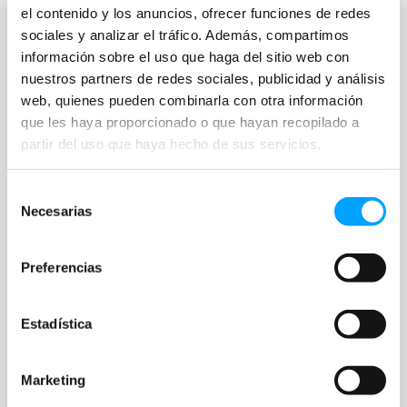
el contenido y los anuncios, ofrecer funciones de redes
sociales y analizar el tráfico. Además, compartimos
información sobre el uso que haga del sitio web con
nuestros partners de redes sociales, publicidad y análisis
web, quienes pueden combinarla con otra información
que les haya proporcionado o que hayan recopilado a
Actividades
Organizaciones
partir del uso que haya hecho de sus servicios.
Programas
Cines colaboradores
Películas
Colecciones
Selección
Recursos
Necesarias
de
consentimiento
Preferencias
ÚNETE
Estás a un paso de impulsar el cambio
Estadística
Nos encargamos de todo: programación de cine,
materiales didácticos y equipo experto en alfabetización
audiovisual para acompañarte.
Marketing
Únete
Inscribirse a la newsletter →