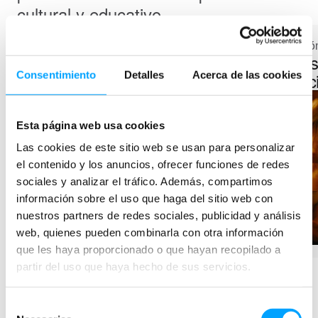
cultural y educativo.
Colección 01 · 40 títulos
Colección
Cineastas imprescindibles
Adoles
transic
Consentimiento
Detalles
Acerca de las cookies
Esta página web usa cookies
Las cookies de este sitio web se usan para personalizar
el contenido y los anuncios, ofrecer funciones de redes
sociales y analizar el tráfico. Además, compartimos
información sobre el uso que haga del sitio web con
nuestros partners de redes sociales, publicidad y análisis
web, quienes pueden combinarla con otra información
que les haya proporcionado o que hayan recopilado a
partir del uso que haya hecho de sus servicios.
Ver más colecciones
Selección