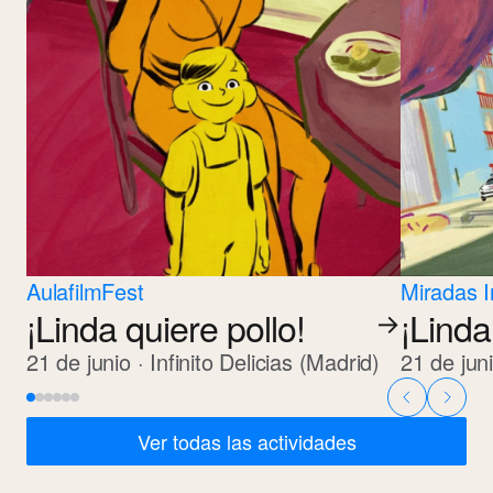
AulafilmFest
Miradas In
¡Linda quiere pollo!
¡Linda
→
21 de junio · Infinito Delicias (Madrid)
21 de juni
Ver todas las actividades