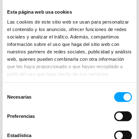
Esta página web usa cookies
632
Las cookies de este sitio web se usan para personalizar
el contenido y los anuncios, ofrecer funciones de redes
sociales y analizar el tráfico. Además, compartimos
información sobre el uso que haga del sitio web con
nuestros partners de redes sociales, publicidad y análisis
Nº de docentes participantes en actividades del curso
web, quienes pueden combinarla con otra información
24/25
que les haya proporcionado o que hayan recopilado a
partir del uso que haya hecho de sus servicios.
Selección
Necesarias
de
consentimiento
Preferencias
Estadística