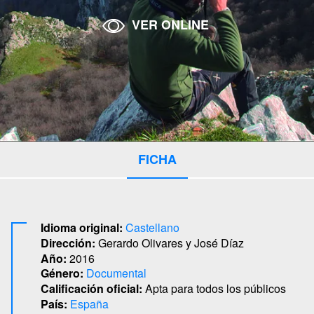
VER ONLINE
FICHA
Idioma original:
Castellano
Dirección:
Gerardo Olivares y José Díaz
Año:
2016
Género:
Documental
Calificación oficial:
Apta para todos los públicos
País:
España