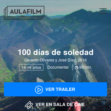
100 días de soledad
Gerardo Olivares y José Díaz, 2016
Documental
93 min.
14-16 años
VER TRAILER
VER EN SALA DE CINE