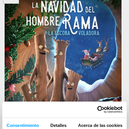
ine
-9
7+
aje
Consentimiento
Detalles
Acerca de las cookies