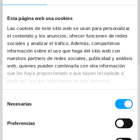
Esta página web usa cookies
Las cookies de este sitio web se usan para personalizar
el contenido y los anuncios, ofrecer funciones de redes
sociales y analizar el tráfico. Además, compartimos
información sobre el uso que haga del sitio web con
nuestros partners de redes sociales, publicidad y análisis
web, quienes pueden combinarla con otra información
que les haya proporcionado o que hayan recopilado a
partir del uso que haya hecho de sus servicios.
Selección
Necesarias
de
Actividades
Organizaciones
consentimiento
Programas
Cines colaboradores
Películas
Preferencias
Colecciones
Recursos
a