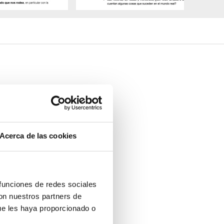
:
Aulafilm
dagógica original:
Pablo
Acerca de las cookies
as asociadas:
ecologismo
ón emocional
música
eza / conocimiento del medio
 y espiritualidad
 funciones de redes sociales
con nuestros partners de
ue les haya proporcionado o