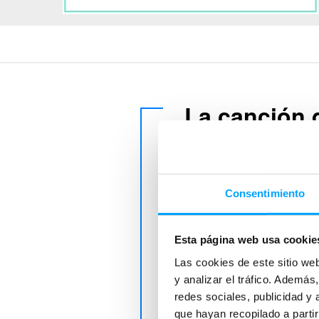
La canción 
Online
Solo sus
6 +
Esta ficha pedagógica, p
diseñada en el marco del
Consentimiento
de
Madrid
.
"Sentía que era muy import
Esta página web usa cookie
folklore desaparece de nue
Las cookies de este sitio we
conexión con nuestro ento
y analizar el tráfico. Ademá
de
La canción del mar
. So
redes sociales, publicidad y
pedagógica: vinculando cu
que hayan recopilado a parti