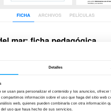
FICHA
ARCHIVOS
PELÍCULAS
del mar: ficha pedagógica
critos
Edición
ensada para
estudiantes de 6 a 9 años
, fue
Guía pe
 programa de
Cineclubs Aulafilm
de la ciudad
Detalles
López
Etiquet
educaci
natural
ante seguir insistiendo en la idea de que, si el
s
religión
stro día a día, vamos a acabar perdiendo la
b se usan para personalizar el contenido y los anuncios, ofrecer
rno y nuestra cultura", afirma Tomm Moore, director
s, compartimos información sobre el uso que haga del sitio web 
bre esta idea construimos la propuesta
 análisis web, quienes pueden combinarla con otra información q
lturas, generaciones y emociones a través de una
r del uso que haya hecho de sus servicios.