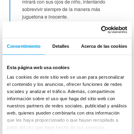
mirará con sus ojos de niño, intentando
sobrevivir siempre de la manera más
juguetona e inocente.
Objetivos pedagógicos:
Las consecuencias del progreso.
Consentimiento
Detalles
Acerca de las cookies
Análisis de la publicidad.
Analisis de diferentes puntos de vista.
La infancia.
Esta página web usa cookies
El paro.
Las cookies de este sitio web se usan para personalizar
Edición:
CinéJeunes y Rita&Luca Films
el contenido y los anuncios, ofrecer funciones de redes
Coordinación editorial:
CinéJeunes y
sociales y analizar el tráfico. Además, compartimos
Rita&Luca Films
información sobre el uso que haga del sitio web con
Guía pedagógica original:
CinéJeunes
nuestros partners de redes sociales, publicidad y análisis
Etiquetas asociadas:
naturaleza / conocimiento del medio
web, quienes pueden combinarla con otra información
pensamiento crítico
educación emocional
que les haya proporcionado o que hayan recopilado a
partir del uso que haya hecho de sus servicios.
Asociación Cultural MODIband