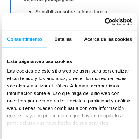
Sensibilizar sobre la importancia
de conservar la naturaleza.
Conocer el río Guadalquivir y su cauce.
Inculcar a los jóvenes el valor de
Consentimiento
Detalles
Acerca de las cookies
la riqueza natural de la Península
Ibérica.
Despertar las ansias de
Esta página web usa cookies
conocimiento sobre flora y fauna.
Las cookies de este sitio web se usan para personalizar
Crear interés por el cine en
el contenido y los anuncios, ofrecer funciones de redes
general como medio de conocimiento y
sociales y analizar el tráfico. Además, compartimos
de los documentales de naturaleza.
información sobre el uso que haga del sitio web con
Autor/es guía original:
Wanda Natura /
nuestros partners de redes sociales, publicidad y análisis
Decine21.com
web, quienes pueden combinarla con otra información
Etiquetas asociadas:
que les haya proporcionado o que hayan recopilado a
naturaleza / conocimiento del medio
medio ambiente
sociales
ecologismo
partir del uso que haya hecho de sus servicios.