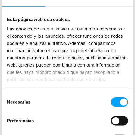
torrente de imaginación y la deslumbrante artesanía de la
factoría Jim Henson, creadores de
Barrio Sésamos
y
Los
teleñecos,
y disfrutar de las aventuras de la joven Sarah
Esta página web usa cookies
mientras lucha por rescatar a su hermano de las garras del
Las cookies de este sitio web se usan para personalizar
malvado Rey de los Goblins, interpretado por un David
el contenido y los anuncios, ofrecer funciones de redes
Bowie pletórico.
sociales y analizar el tráfico. Además, compartimos
información sobre el uso que haga del sitio web con
nuestros partners de redes sociales, publicidad y análisis
web, quienes pueden combinarla con otra información
que les haya proporcionado o que hayan recopilado a
partir del uso que haya hecho de sus servicios.
Selección
Necesarias
de
consentimiento
Preferencias
PEZQUEÑÍN, EL PEQUEÑO AVENTURERO