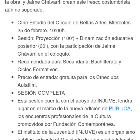
la obra, y Jaime Chávarri, crean este fresco costumbrista
aún no superado.
Cine Estudio del Círculo de Bellas Artes
. Miércoles
25 de febrero. 10:00h.
Sesión:
Proyección (100') + Dinamización educativa
posterior (60’)
, con la participación de
Jaime
Chávarri en el coloquio
.
Recomendada para Secundaria, Bachillerato y
Ciclos Formativos.
Precio de entrada: gratuita para los Cineclubs
Aulafilm.
SESIÓN COMPLETA
Esta sesión
cuenta con el apoyo de INJUVE,
tendrá
lugar en el marco de la nueva edición de
PÚBLICA
,
los encuentros profesionales de la Cultura
promovidos por Fundación Contemporánea.
El Instituto de la Juventud (INJUVE)
es un organismo
público, adscrito al Ministerio de Juventud e Infancia,