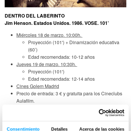
DENTRO DEL LABERINTO
Jim Henson. Estados Unidos. 1986. VOSE. 101’
Miércoles 18 de marzo. 10:00h.
Proyección (101') + Dinamización educativa
(60’)
Edad recomendada: 10-12 años
Jueves 19 de marzo. 10:30h.
Proyección (101')
Edad recomendada: 12-14 años
Cines Golem Madrid
Precio de entrada: 3 € y gratuita para los Cineclubs
Aulafilm.
Uno de los grandes clásicos de culto de los 80 regresa a
la pantalla grande por su cuarenta aniversario. Una
oportunidad única para volver a deslumbrarse con el
Consentimiento
Detalles
Acerca de las cookies