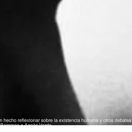
hecho reflexionar sobre la existencia humana y otros debates f
r Bergman o Agnès Varda.