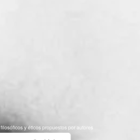
ilosóficos y éticos propuestos por autores