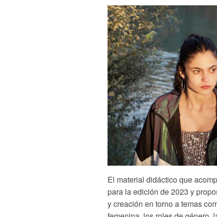
El material didáctico que acomp
para la edición de 2023 y propon
y creación en torno a temas c
femenina, los roles de género, l