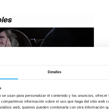
bles
Detalles
s
b se usan para personalizar el contenido y los anuncios, ofrecer
a para la edición del año 2023, propone un
s, compartimos información sobre el uso que haga del sitio web 
contemporáneo a través de
las obras de tres cineastas
 análisis web, quienes pueden combinarla con otra información q