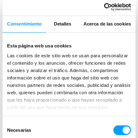
Consentimiento
Detalles
Acerca de las cookies
Introducción a Fashion
Investigar mis ropas y
Revolution
escribir a la marca
Esta página web usa cookies
Las cookies de este sitio web se usan para personalizar
el contenido y los anuncios, ofrecer funciones de redes
sociales y analizar el tráfico. Además, compartimos
información sobre el uso que haga del sitio web con
nuestros partners de redes sociales, publicidad y análisis
web, quienes pueden combinarla con otra información
que les haya proporcionado o que hayan recopilado a
partir del uso que haya hecho de sus servicios.
Lo que dicen mis
Una guía para los
Selección
pantalones vaqueros
amantes de la moda
Necesarias
sobre la industria textil
de