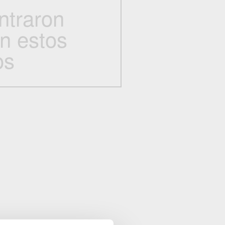
ntraron
on estos
os